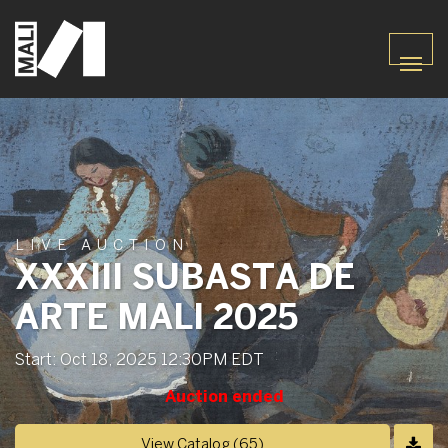
LIVE AUCTION
XXXIII SUBASTA DE
ARTE MALI 2025
Start: Oct 18, 2025 12:30PM EDT
Auction ended
View Catalog (65)