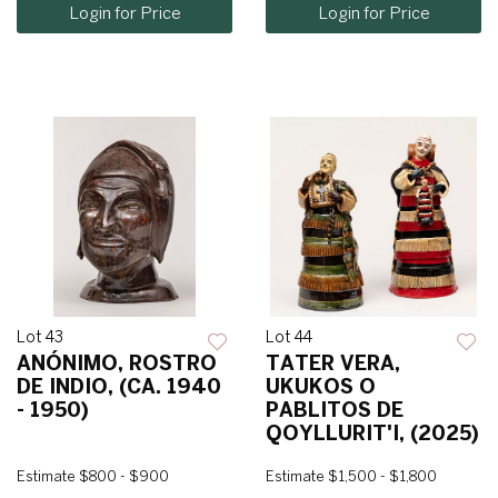
Login for Price
Login for Price
Lot 43
Lot 44
ANÓNIMO, ROSTRO
TATER VERA,
DE INDIO, (CA. 1940
UKUKOS O
- 1950)
PABLITOS DE
QOYLLURIT'I, (2025)
Estimate
$800 - $900
Estimate
$1,500 - $1,800