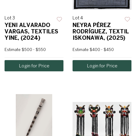
Lot 3
Lot 4
YENI ALVARADO
NEYRA PÉREZ
VARGAS, TEXTILES
RODRÍGUEZ, TEXTIL
YINE, (2024)
ISKONAWA, (2025)
Estimate
$500 - $550
Estimate
$400 - $450
Login for Price
Login for Price