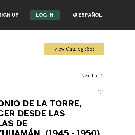
SIGN UP
LOG IN
ESPAÑOL
View Catalog (65)
Next Lot
Add
to
NIO DE LA TORRE,
favorite
ER DESDE LAS
AS DE
HUAMÁN, (1945 - 1950)