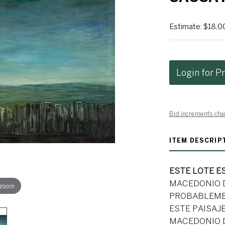
Estimate: $18,0
Login for Pr
Bid increments cha
ITEM DESCRIP
ESTE LOTE E
MACEDONIO DE
 zoom
PROBABLEMEN
ESTE PAISAJ
MACEDONIO D