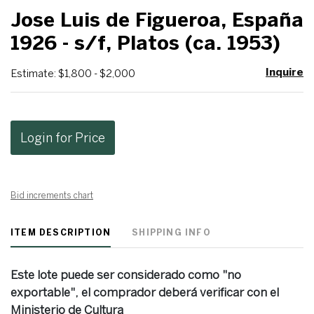
to
Jose Luis de Figueroa, España
favo
1926 - s/f, Platos (ca. 1953)
Inquire
Estimate: $1,800 - $2,000
Login for Price
Bid increments chart
ITEM DESCRIPTION
SHIPPING INFO
Este lote puede ser considerado como "no
exportable", el comprador deberá verificar con el
Ministerio de Cultura