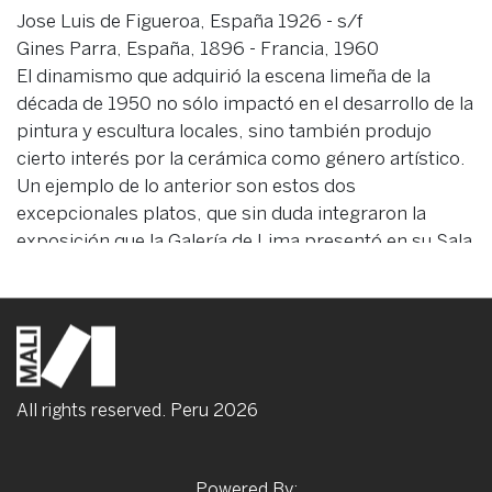
Jose Luis de Figueroa, España 1926 - s/f
Gines Parra, España, 1896 - Francia, 1960
El dinamismo que adquirió la escena limeña de la
década de 1950 no sólo impactó en el desarrollo de la
pintura y escultura locales, sino también produjo
cierto interés por la cerámica como género artístico.
Un ejemplo de lo anterior son estos dos
excepcionales platos, que sin duda integraron la
exposición que la Galería de Lima presentó en su Sala
Jorge Remy a fines de 1953. La muestra dio a conocer
al público de la capital un conjunto de cerámicas
elaboradas por Ginés Parra, José Luis Figueroa y
Víctor Palmeiro, artistas españoles formados en
París e instalados en Lima en aquel momento.
All rights reserved. Peru
2026
Condition
Cerámica moldeada y pintada con esmaltes al fuego
Powered By: