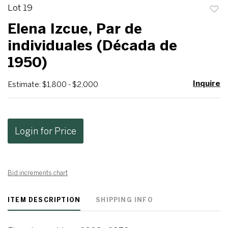
Lot 19
to
Elena Izcue, Par de
favo
individuales (Década de
1950)
Inquire
Estimate: $1,800 - $2,000
Login for Price
Bid increments chart
ITEM DESCRIPTION
SHIPPING INFO