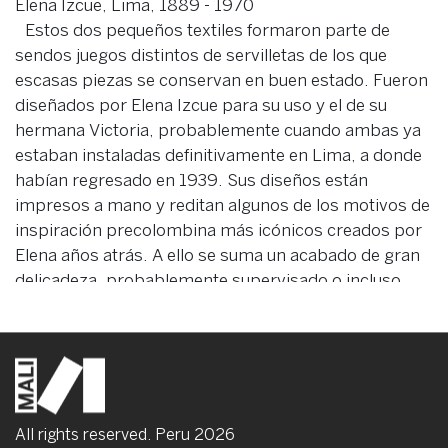
Elena Izcue, Lima, 1889 - 1970
Estos dos pequeños textiles formaron parte de
sendos juegos distintos de servilletas de los que
escasas piezas se conservan en buen estado. Fueron
diseñados por Elena Izcue para su uso y el de su
hermana Victoria, probablemente cuando ambas ya
estaban instaladas definitivamente en Lima, a donde
habían regresado en 1939. Sus diseños están
impresos a mano y reditan algunos de los motivos de
inspiración precolombina más icónicos creados por
Elena años atrás. A ello se suma un acabado de gran
delicadeza, probablemente supervisado o incluso
ejecutado por la propia Victoria.
Condition
Tela impresa a mano
24 x 24 cm | 28 x 28 cm
All rights reserved. Peru
2026