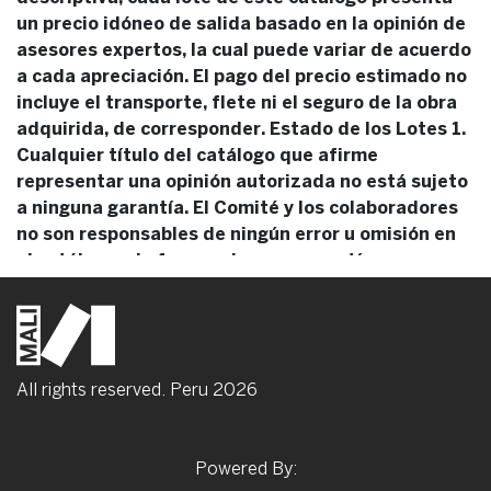
un precio idóneo de salida basado en la opinión de
asesores expertos, la cual puede variar de acuerdo
a cada apreciación. El pago del precio estimado no
incluye el transporte, flete ni el seguro de la obra
adquirida, de corresponder. Estado de los Lotes 1.
Cualquier título del catálogo que afirme
representar una opinión autorizada no está sujeto
a ninguna garantía. El Comité y los colaboradores
no son responsables de ningún error u omisión en
el catálogo, ni ofrecen ninguna garantía expresa o
implícita respecto al estado de cada obra ofrecida
en venta. 2. Los lotes se subastarán en el estado
que se encuentren, no aceptando El Comité ningún
reclamo sobre las restauraciones, desperfectos,
All rights reserved. Peru
2026
roturas, etc., aunque no se hayan hecho constar en
el catálogo. 3. La atribución de autoría y fecha de
pinturas, dibujos, arte gráfico y objetos de arte,
Powered By:
están basadas en las opiniones de expertos, las