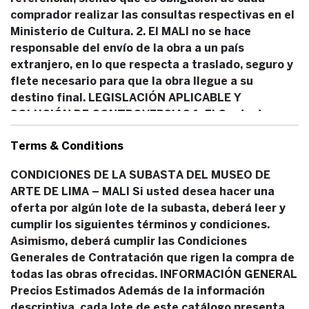
comprador realizar las consultas respectivas en el
Ministerio de Cultura. 2. El MALI no se hace
responsable del envío de la obra a un país
extranjero, en lo que respecta a traslado, seguro y
flete necesario para que la obra llegue a su
destino final. LEGISLACIÓN APLICABLE Y
SOLUCIÓN DE CONTROVERSIAS 1. El Contrato se
sujeta íntegramente a las leyes de la República del
Terms & Conditions
Perú. Las Partes acuerdan que toda discrepancia o
divergencia que pudiera surgir derivada del
CONDICIONES DE LA SUBASTA DEL MUSEO DE
Contrato firmado, incluidas las relativas a su
ARTE DE LIMA – MALI Si usted desea hacer una
interpretación, ejecución, validez o eficacia,
oferta por algún lote de la subasta, deberá leer y
deberá ser resuelta de manera amigable. 2. En
cumplir los siguientes términos y condiciones.
caso que la discrepancia o divergencia subsistiese,
Asimismo, deberá cumplir las Condiciones
ésta será resuelta por los jueces y tribunales del
Generales de Contratación que rigen la compra de
cercado de Lima, renunciando expresamente las
todas las obras ofrecidas. INFORMACIÓN GENERAL
Partes a cualquier otro fuero que pudiese
Precios Estimados Además de la información
corresponderles.
descriptiva, cada lote de este catálogo presenta