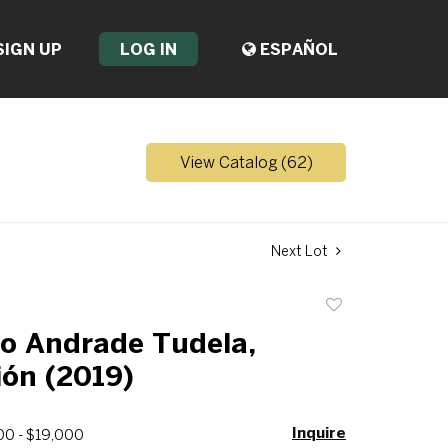
SIGN UP
LOG IN
ESPAÑOL
View Catalog (62)
Next Lot
Add
to
o Andrade Tudela,
favorite
ión (2019)
Inquire
00 - $19,000