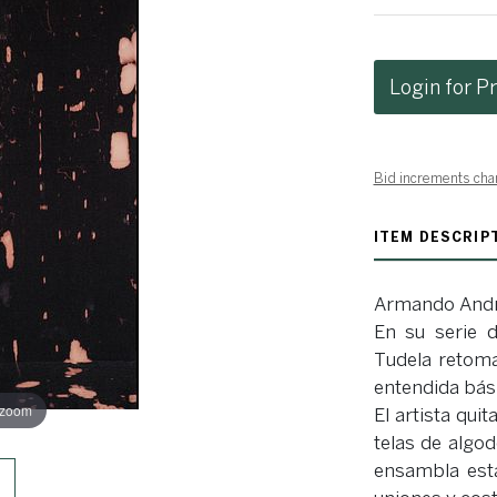
Login for Pr
Bid increments cha
ITEM DESCRIP
Armando Andr
En su serie 
Tudela retoma 
entendida bás
 zoom
El artista qui
telas de algod
ensambla esta